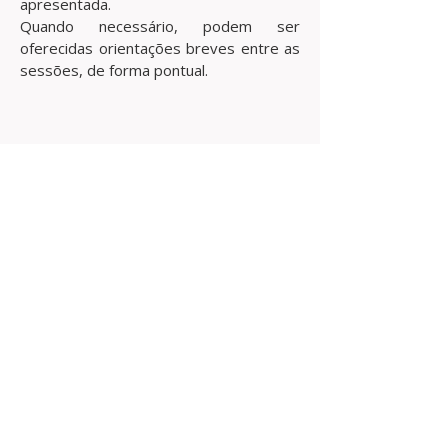
apresentada.
Quando necessário, podem ser
oferecidas orientações breves entre as
sessões, de forma pontual.
Contato
Ana Beatriz Rossato
Siqueira – Psicóloga |
CRP 06/153861
WhatsApp: (16) 99164-
8965 |
anabrsiqueira@gmail.c